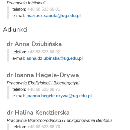
Pracownia Ichtiologii
telefon:
+48 58 523 66 01
e-mail:
mariusz.sapota@ug.edu.pl
Adiunkci
dr Anna Dziubińska
telefon:
+48 58 523 66 02
e-mail:
anna.dziubinska@ug.edu.pl
dr Joanna Hegele-Drywa
Pracownia Ekofizjologii i Bioenergetyki
telefon:
+48 58 523 68 71
e-mail:
joanna.hegele-drywa@ug.edu.pl
dr Halina Kendzierska
Pracownia Bioróżnorodności i Funkcjonowania Bentosu
telefon:
+48 58 523 68 70