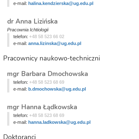
e-mail:
halina.kendzierska@ug.edu.pl
dr Anna Lizińska
Pracownia Ichtiologii
telefon:
+48 58 523 66 02
e-mail:
anna.lizinska@ug.edu.pl
Pracownicy naukowo-techniczni
mgr Barbara Dmochowska
telefon:
+48 58 523 68 69
e-mail:
b.dmochowska@ug.edu.pl
mgr Hanna Łądkowska
telefon:
+48 58 523 68 69
e-mail:
hanna.ladkowska@ug.edu.pl
Doktoranci