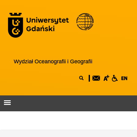
Przejdź do treści
Logo wydziału
Wydział Oceanografii i Geografii
Formularz
Szukaj
wyszukiwania