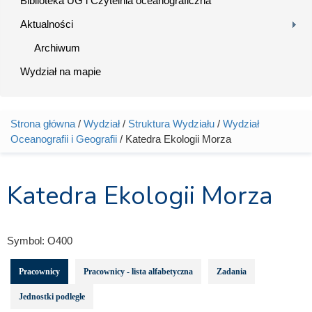
Biblioteka UG i Czytelnia oceanograficzna
Aktualności
Archiwum
Wydział na mapie
Strona główna
/
Wydział
/
Struktura Wydziału
/
Wydział
Jesteś tutaj
Oceanografii i Geografii
/ Katedra Ekologii Morza
Katedra Ekologii Morza
Symbol:
O400
Pracownicy
Pracownicy - lista alfabetyczna
Zadania
Jednostki podległe