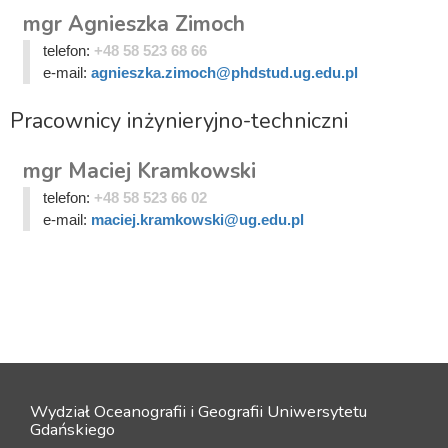
mgr Agnieszka Zimoch
telefon:
+48 58 523 68 66
e-mail:
agnieszka.zimoch@phdstud.ug.edu.pl
Pracownicy inżynieryjno-techniczni
mgr Maciej Kramkowski
telefon:
+48 58 523 66 02
e-mail:
maciej.kramkowski@ug.edu.pl
Wydział Oceanografii i Geografii Uniwersytetu
Gdańskiego