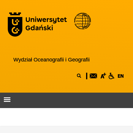
Przejdź do treści
Logo wydziału
Wydział Oceanografii i Geografii
Formularz
Szukaj
wyszukiwania