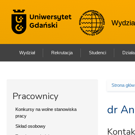
Przejdź do treści
Logo wydział
Wydział
Wydział
Rekrutacja
Studenci
Dział
Strona głó
Jesteś 
Pracownicy
dr An
Konkursy na wolne stanowiska
pracy
Skład osobowy
Kontak