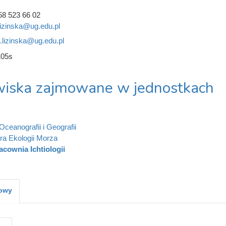
58 523 66 02
lizinska@ug.edu.pl
.lizinska@ug.edu.pl
105s
iska zajmowane w jednostkach
Oceanografii i Geografii
ra Ekologii Morza
acownia Ichtiologii
kowy