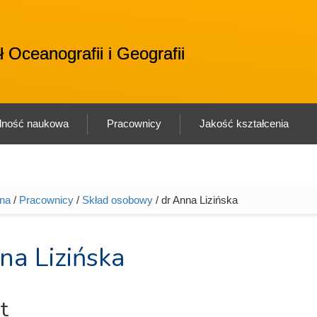
u
 Oceanografii i Geografii
alność naukowa
Pracownicy
Jakość kształcenia
wna
/
Pracownicy
/
Skład osobowy
/ dr Anna Lizińska
tutaj
na Lizińska
t