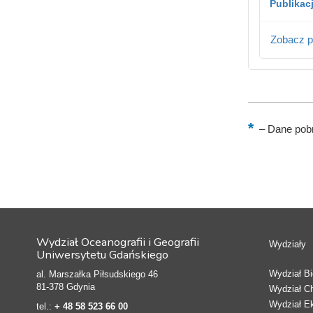
Publikac
Zobacz p
–
Dane pobr
Wydział Oceanografii i Geografii
Wydziały
Uniwersytetu Gdańskiego
Wydział Bio
al. Marszałka Piłsudskiego 46
81-378 Gdynia
Wydział C
Wydział E
tel.:
+ 48 58 523 66 00