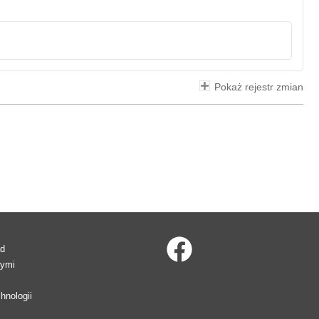
Pokaż rejestr zmian
ad
wymi
hnologii