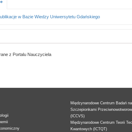
je
ublikacje w Bazie Wiedzy Uniwersytetu Gdańskiego
ane z Portalu Nauczyciela
Międzynarodowe Centrum Badań n
Szczepionkami Przeciwnowotworo
logii
(ICCVS)
hemii
Międzynarodowe Centrum Teorii Tec
konomiczny
Kwantowych (ICTQT)