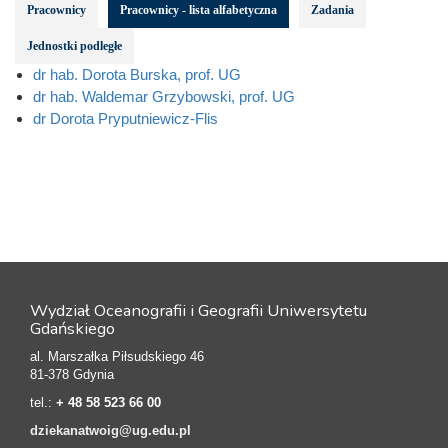
Pracownicy
Pracownicy - lista alfabetyczna
Zadania
Jednostki podległe
dr hab. Dorota Burska, prof. UG
dr hab. Waldemar Grzybowski, prof. UG
dr Dorota Pryputniewicz-Flis
Wydział Oceanografii i Geografii Uniwersytetu
Gdańskiego
al. Marszałka Piłsudskiego 46
81-378 Gdynia
tel.:
+ 48 58 523 66 00
dziekanatwoig@ug.edu.pl