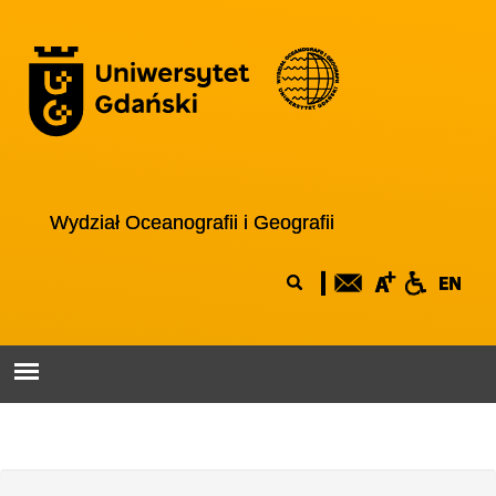
Przejdź do treści
Logo wydziału
Wydział Oceanografii i Geografii
Formularz
Szukaj
wyszukiwania