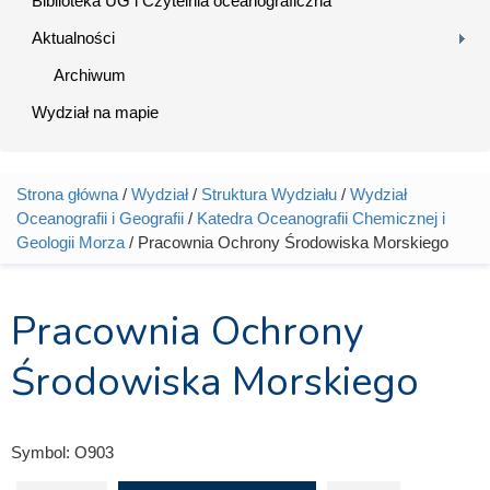
Biblioteka UG i Czytelnia oceanograficzna
Aktualności
Archiwum
Wydział na mapie
Strona główna
/
Wydział
/
Struktura Wydziału
/
Wydział
Jesteś tutaj
Oceanografii i Geografii
/
Katedra Oceanografii Chemicznej i
Geologii Morza
/ Pracownia Ochrony Środowiska Morskiego
Pracownia Ochrony
Środowiska Morskiego
Symbol:
O903