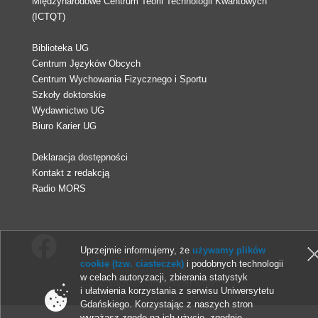
Międzynarodowe Centrum Teorii Technologii Kwantowych
(ICTQT)
Biblioteka UG
Centrum Języków Obcych
Centrum Wychowania Fizycznego i Sportu
Szkoły doktorskie
Wydawnictwo UG
Biuro Karier UG
Deklaracja dostępności
Kontakt z redakcją
Radio MORS
Uprzejmie informujemy, że
używamy plików
cookie (tzw. ciasteczek)
i podobnych technologii
w celach autoryzacji, zbierania statystyk
© 2013-2026 Uniwersytet Gdański
i ułatwienia korzystania z serwisu Uniwersytetu
Gdańskiego. Korzystając z naszych stron
wyrażasz zgodę na ich użycie, zgodnie