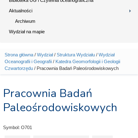
Biblioteka UG i Czytelnia oceanograficzna
Aktualności
Archiwum
Wydział na mapie
Strona główna
/
Wydział
/
Struktura Wydziału
/
Wydział
Jesteś tutaj
Oceanografii i Geografii
/
Katedra Geomorfologii i Geologii
Czwartorzędu
/ Pracownia Badań Paleośrodowiskowych
Pracownia Badań
Paleośrodowiskowych
Symbol:
O701