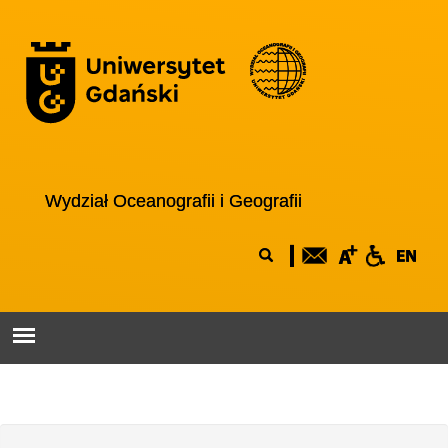
Przejdź do treści
Logo wydziału
Wydział Oceanografii i Geografii
Formularz
Szukaj
wyszukiwania