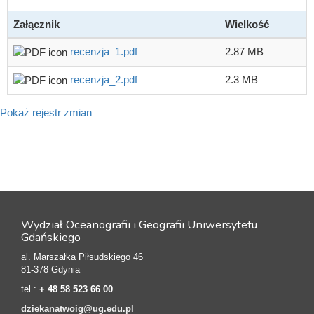
Załącznik
Wielkość
recenzja_1.pdf
2.87 MB
recenzja_2.pdf
2.3 MB
Pokaż rejestr zmian
Wydział Oceanografii i Geografii Uniwersytetu
Gdańskiego
al. Marszałka Piłsudskiego 46
81-378 Gdynia
tel.:
+ 48 58 523 66 00
dziekanatwoig@ug.edu.pl