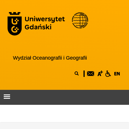
Przejdź do treści
Logo wydziału
Wydział Oceanografii i Geografii
Formularz
Szukaj
wyszukiwania