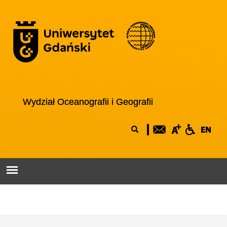
Przejdź do treści
Logo wydziału
Wydział Oceanografii i Geografii
Formularz
Szukaj
wyszukiwania