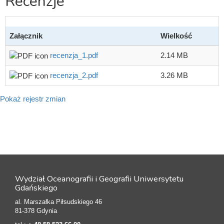
Recenzje
Załącznik
Wielkość
recenzja_1.pdf
2.14 MB
recenzja_2.pdf
3.26 MB
Pokaż rejestr zmian
Wydział Oceanografii i Geografii Uniwersytetu
Gdańskiego
al. Marszałka Piłsudskiego 46
81-378 Gdynia