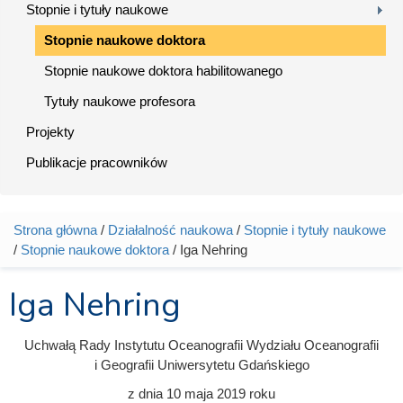
Stopnie i tytuły naukowe
Stopnie naukowe doktora
Stopnie naukowe doktora habilitowanego
Tytuły naukowe profesora
Projekty
Publikacje pracowników
Strona główna
/
Działalność naukowa
/
Stopnie i tytuły naukowe
Jesteś tutaj
/
Stopnie naukowe doktora
/ Iga Nehring
Iga Nehring
Uchwałą Rady Instytutu Oceanografii Wydziału Oceanografii
i Geografii Uniwersytetu Gdańskiego
z dnia
10 maja 2019
roku