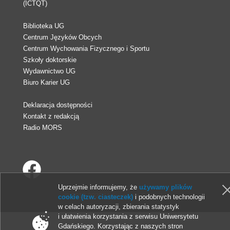
(ICTQT)
Biblioteka UG
Centrum Języków Obcych
Centrum Wychowania Fizycznego i Sportu
Szkoły doktorskie
Wydawnictwo UG
Biuro Karier UG
Deklaracja dostępności
Kontakt z redakcją
Radio MORS
Uprzejmie informujemy, że
używamy plików
© 2013-2026 Uniwersytet Gdański
cookie (tzw. ciasteczek)
i podobnych technologii
w celach autoryzacji, zbierania statystyk
i ułatwienia korzystania z serwisu Uniwersytetu
Gdańskiego. Korzystając z naszych stron