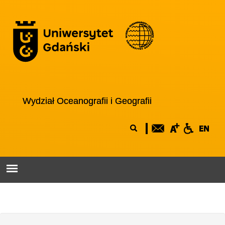
Przejdź do treści
Logo wydziału
Wydział Oceanografii i Geografii
Formularz
Szukaj
wyszukiwania