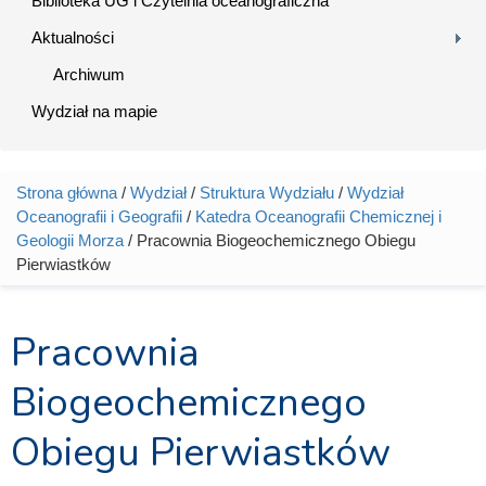
Biblioteka UG i Czytelnia oceanograficzna
Aktualności
Archiwum
Wydział na mapie
Strona główna
/
Wydział
/
Struktura Wydziału
/
Wydział
Jesteś tutaj
Oceanografii i Geografii
/
Katedra Oceanografii Chemicznej i
Geologii Morza
/ Pracownia Biogeochemicznego Obiegu
Pierwiastków
Pracownia
Biogeochemicznego
Obiegu Pierwiastków