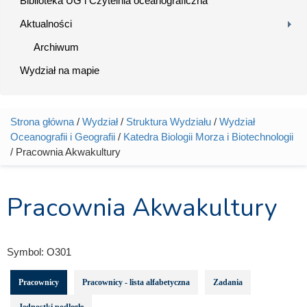
Biblioteka UG i Czytelnia oceanograficzna
Aktualności
Archiwum
Wydział na mapie
Strona główna
/
Wydział
/
Struktura Wydziału
/
Wydział
Jesteś tutaj
Oceanografii i Geografii
/
Katedra Biologii Morza i Biotechnologii
/ Pracownia Akwakultury
Pracownia Akwakultury
Symbol:
O301
Pracownicy
Pracownicy - lista alfabetyczna
Zadania
Jednostki podległe