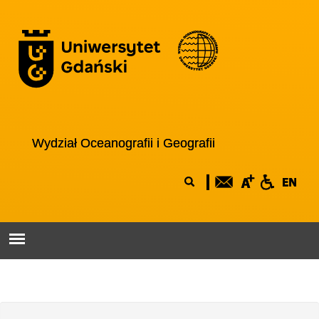
Przejdź do treści
Logo wydziału
Wydział Oceanografii i Geografii
Formularz
Szukaj
wyszukiwania