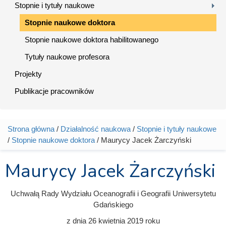
Stopnie i tytuły naukowe
Stopnie naukowe doktora
Stopnie naukowe doktora habilitowanego
Tytuły naukowe profesora
Projekty
Publikacje pracowników
Strona główna
/
Działalność naukowa
/
Stopnie i tytuły naukowe
Jesteś tutaj
/
Stopnie naukowe doktora
/ Maurycy Jacek Żarczyński
Maurycy Jacek Żarczyński
Uchwałą Rady Wydziału Oceanografii i Geografii Uniwersytetu
Gdańskiego
z dnia
26 kwietnia 2019
roku