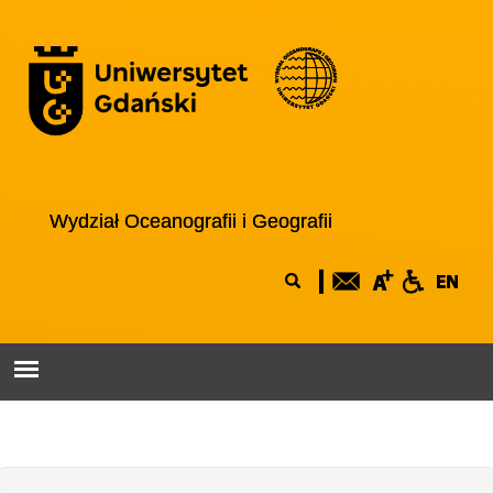
Przejdź do treści
Logo wydziału
Wydział Oceanografii i Geografii
Formularz
Szukaj
wyszukiwania