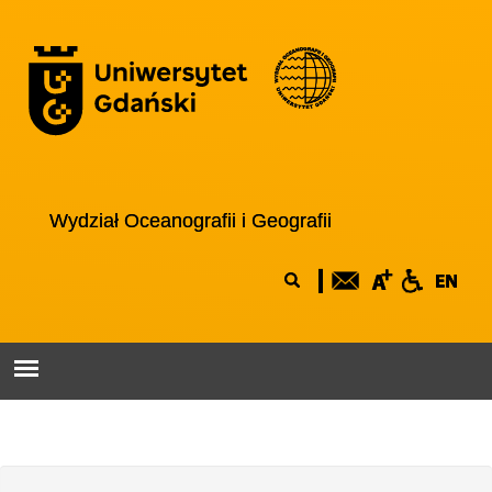
Przejdź do treści
Logo wydziału
Wydział Oceanografii i Geografii
Formularz
Szukaj
wyszukiwania