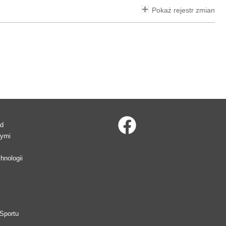
Pokaż rejestr zmian
ad
wymi
hnologii
Sportu