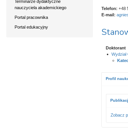
Terminarze dydaktyczne
nauczyciela akademickiego
Telefon:
+48 
E-mail:
agnie
Portal pracownika
Portal edukacyjny
Stanow
Doktorant
Wydział 
Kated
Profil nau
Publikac
Zobacz p