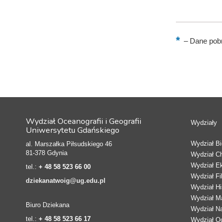
–
Dane pobr
Wydział Oceanografii i Geografii
Wydziały
Uniwersytetu Gdańskiego
Wydział Bio
al. Marszałka Piłsudskiego 46
81-378 Gdynia
Wydział C
Wydział E
tel.:
+ 48 58 523 66 00
Wydział Fi
dziekanatwoig@ug.edu.pl
Wydział Hi
Wydział Ma
Biuro Dziekana
Wydział N
tel.:
+ 48 58 523 66 17
Wydział Oc