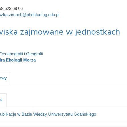
58 523 68 66
szka.zimoch@phdstud.ug.edu.pl
iska zajmowane w jednostkach
Oceanografii i Geografii
ra Ekologii Morza
kowy
je
ublikacje w Bazie Wiedzy Uniwersytetu Gdańskiego