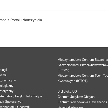
ane z Portalu Nauczyciela
Międzynarodowe Centrum Badań n
Szczepionkami Przeciwnowotworo
logii
(ICCVS)
hemii
Międzynarodowe Centrum Teorii Tec
konomiczny
Kwantowych (ICTQT)
lologiczny
storyczny
Biblioteka UG
tematyki, Fizyki i Informatyki
Centrum Języków Obcych
auk Społecznych
Centrum Wychowania Fizycznego i 
eanografii i Geografii
Szkoły doktorskie