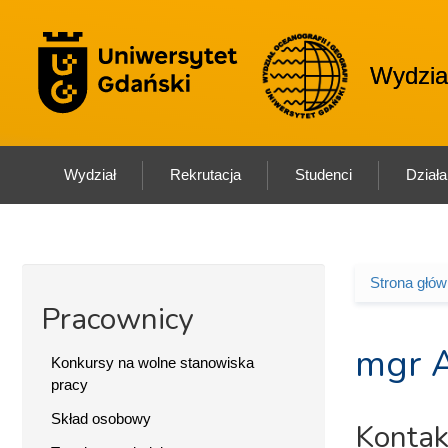
Przejdź do treści
Logo wydział
Wydział
Wydział
Rekrutacja
Studenci
Dział
Strona głó
Jesteś 
Pracownicy
mgr A
Konkursy na wolne stanowiska
pracy
Skład osobowy
Kontak