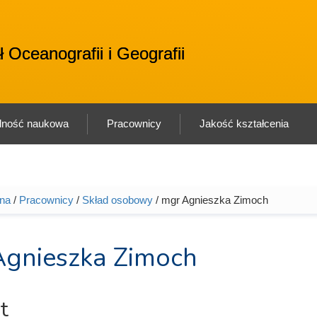
u
 Oceanografii i Geografii
alność naukowa
Pracownicy
Jakość kształcenia
wna
/
Pracownicy
/
Skład osobowy
/ mgr Agnieszka Zimoch
tutaj
gnieszka Zimoch
t