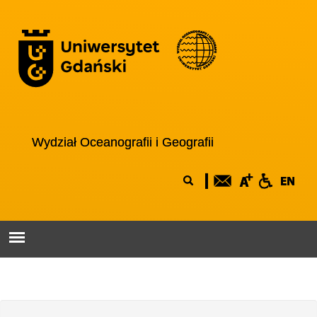
Przejdź do treści
Logo wydziału
Wydział Oceanografii i Geografii
Formularz
Szukaj
wyszukiwania