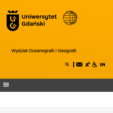
Przejdź do treści
Logo wydziału
Wydział Oceanografii i Geografii
Formularz
Szukaj
wyszukiwania