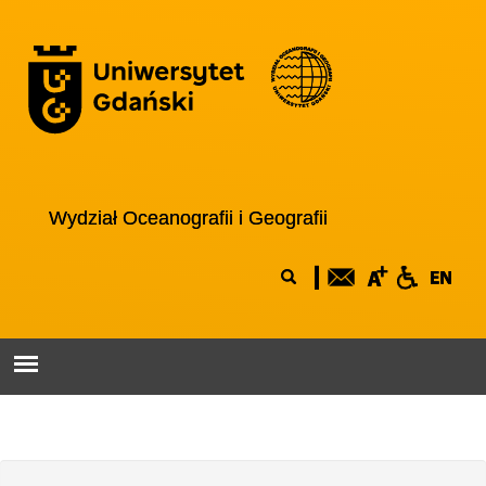
Przejdź do treści
Logo wydziału
Wydział Oceanografii i Geografii
Formularz
Szukaj
wyszukiwania