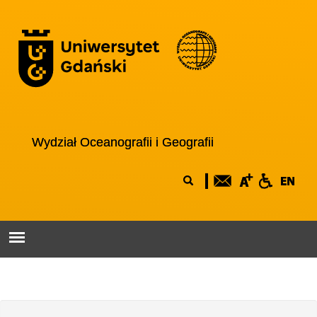
Przejdź do treści
Logo wydziału
Wydział Oceanografii i Geografii
Formularz
Szukaj
wyszukiwania